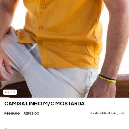
38
%
OFF
CAMISA LINHO M/C MOSTARDA
R$319,00
R$199,00
3
x de
R$66,33
sem juros