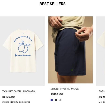
BEST SELLERS
SHORT HYBRID MOVE
T-SHIRT OVER LIMONATA
T-SH
R$199,00
R$199,00
R$19
+1
3
x de
R$66,33
sem juros
3
x d