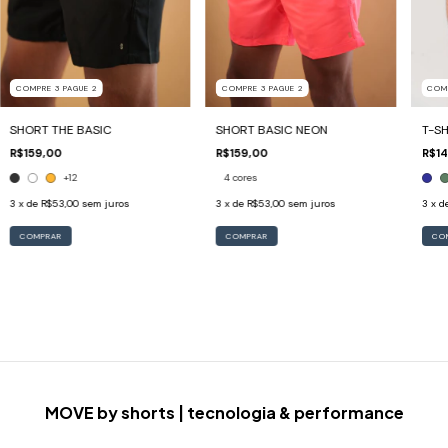
COMPRE 3 PAGUE 2
COMPRE 3 PAGUE 2
COMP
SHORT THE BASIC
SHORT BASIC NEON
T-SH
R$159,00
R$159,00
R$14
+12
4 cores
3
x de
R$53,00
sem juros
3
x de
R$53,00
sem juros
3
x d
COMPRAR
COMPRAR
CO
MOVE by shorts | tecnologia & performance