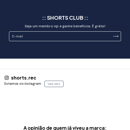
Ideal para jantares, eventos ao ar livre, viagens ou momentos casuais que
pedem sofisticação. Combine com calças de sarja ou bermudas de linho
para um look leve e alinhado.
:: SHORTS CLUB ::
CUIDADOS
Seja um membro vip e ganhe benefícios. É grátis!
• Lave à mão ou em ciclo
delicado
com sabão neutro.
• Ideal não usar máquina de lavar
• Evite o uso de alvejantes e secadoras.
• Passe em temperatura baixa com o tecido levemente úmido para preservar
as fibras naturais.
shorts.rec
Estamos no instagram
SIGA-NOS
A opinião de quem já viveu a marca: