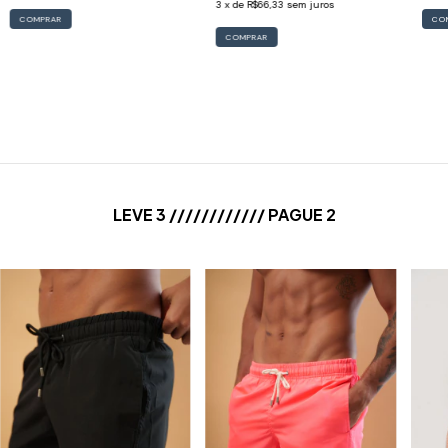
3
x de
R$66,33
sem juros
COMPRAR
CO
COMPRAR
LEVE 3 //////////// PAGUE 2