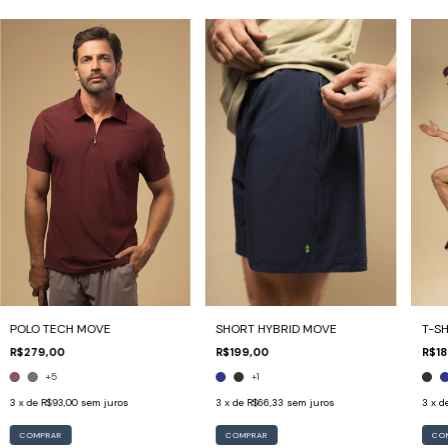
POLO TECH MOVE
SHORT HYBRID MOVE
T-S
R$279,00
R$199,00
R$18
+5
+1
3
x de
R$93,00
sem juros
3
x de
R$66,33
sem juros
3
x d
COMPRAR
COMPRAR
CO