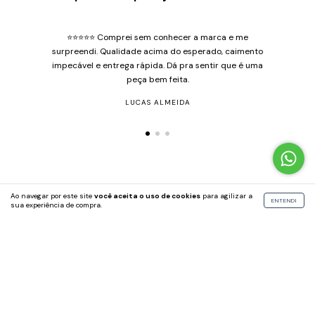
⭐️⭐️⭐️⭐️⭐️ Comprei sem conhecer a marca e me
surpreendi. Qualidade acima do esperado, caimento
impecável e entrega rápida. Dá pra sentir que é uma
peça bem feita.
LUCAS ALMEIDA
Ao navegar por este site
você aceita o uso de cookies
para agilizar a
ENTENDI
sua experiência de compra.
ASSINE NOSSA NEWSLETTER