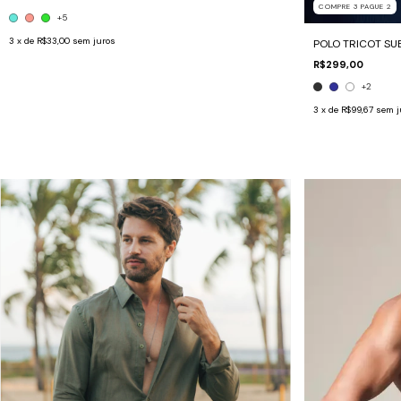
COMPRE 3 PAGUE 2
+5
3
x de
R$33,00
sem juros
POLO TRICOT SU
R$299,00
+2
3
x de
R$99,67
sem j