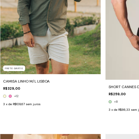
FRETE GRÁTIS
CAMISA LINHO M/L LISBOA
SHORT CANNES 
R$329,00
R$259,00
+12
+8
3
x de
R$109,67
sem juros
3
x de
R$86,33
sem 