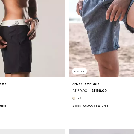
16
%
OFF
DUO
SHORT OXFORD
R$189,00
R$159,00
+9
juros
3
x de
R$53,00
sem juros