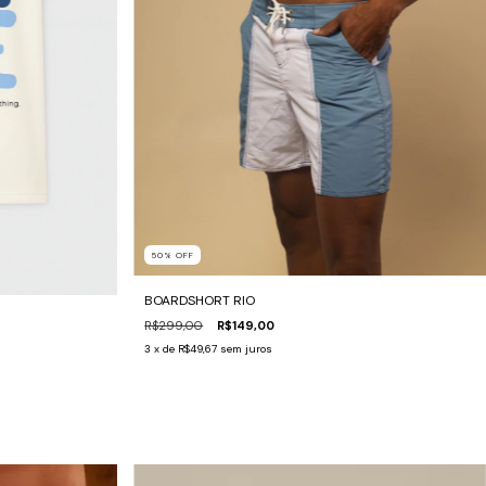
50
%
OFF
BOARDSHORT RIO
R$299,00
R$149,00
3
x de
R$49,67
sem juros