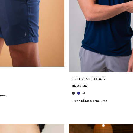
T-SHIRT VISCOEASY
R$129,00
+11
juros
3
x de
R$43,00
sem juros