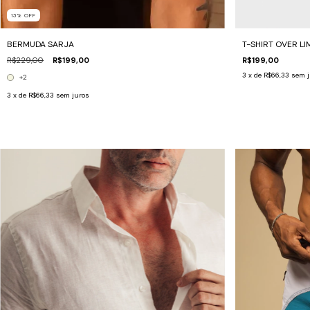
13
%
OFF
BERMUDA SARJA
T-SHIRT OVER L
R$229,00
R$199,00
R$199,00
3
x de
R$66,33
sem j
+2
3
x de
R$66,33
sem juros