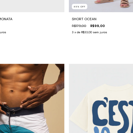
45
%
OFF
IMONATA
SHORT OCEAN
R$179,00
R$99,00
uros
3
x de
R$33,00
sem juros