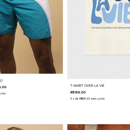
LI
T-SHIRT OVER LA VIE
9,00
R$199,00
uros
3
x de
R$66,33
sem juros