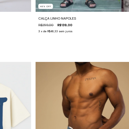
46
%
OFF
CALÇA LINHO NAPOLES
R$259,00
R$139,00
3
x de
R$46,33
sem juros