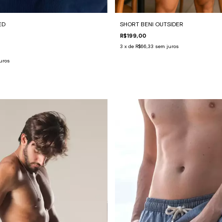
ED
SHORT BENI OUTSIDER
R$199,00
3
x de
R$66,33
sem juros
uros