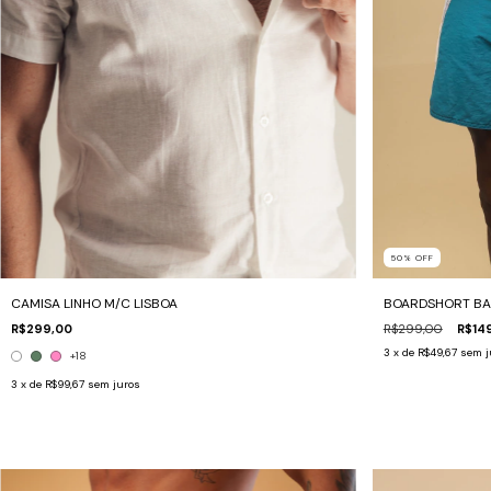
50
%
OFF
CAMISA LINHO M/C LISBOA
BOARDSHORT BA
R$299,00
R$299,00
R$14
3
x de
R$49,67
sem j
+18
3
x de
R$99,67
sem juros