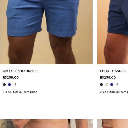
SHORT LINHO FIRENZE
SHORT CANNES
R$259,00
R$259,00
+8
+7
3
x de
R$86,33
sem juros
3
x de
R$86,33
sem 