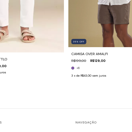
35
%
OFF
CAMISA OVER AMALFI
TTLO
R$199,00
R$129,00
9,00
+6
uros
3
x de
R$43,00
sem juros
S
NAVEGAÇÃO