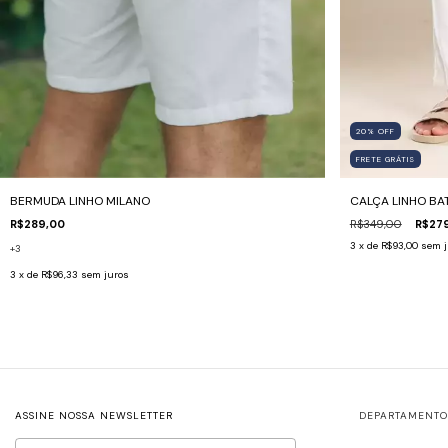
20
%
OFF
FRETE GRÁTIS
BERMUDA LINHO MILANO
CALÇA LINHO BA
R$289,00
R$349,00
R$27
3
x de
R$93,00
sem j
+3
3
x de
R$96,33
sem juros
ASSINE NOSSA NEWSLETTER
DEPARTAMENTO