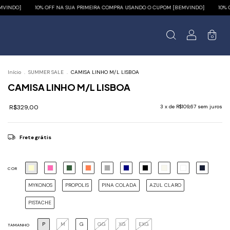
 PRIMEIRA COMPRA USANDO O CUPOM [BEMVINDO]
10% OFF NA SUA PRIMEIRA COMPRA
0
Início
.
SUMMER SALE
.
CAMISA LINHO M/L LISBOA
CAMISA LINHO M/L LISBOA
R$329,00
3
x de
R$109,67
sem juros
Frete grátis
COR
MYKONOS
PROPOLIS
PINA COLADA
AZUL CLARO
PISTACHE
P
M
G
GG
XG
EXG
TAMANHO