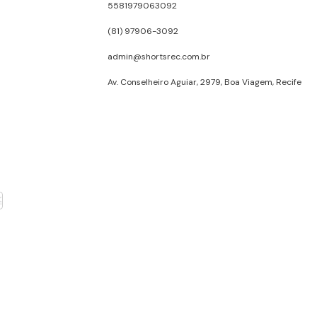
5581979063092
(81) 97906-3092
admin@shortsrec.com.br
Av. Conselheiro Aguiar, 2979, Boa Viagem, Recife