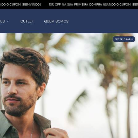
10% OFF NA SUA PRIMEIRA COMPRA USANDO O CUPOM [BEMVINDO]
10% OFF NA SUA
ÕES
OUTLET
QUEM SOMOS
FRETE GRÁTIS