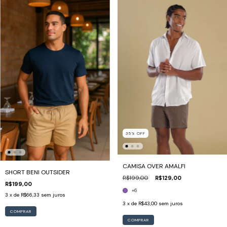
35
%
OFF
CAMISA OVER AMALFI
SHORT BENI OUTSIDER
R$199,00
R$129,00
R$199,00
+6
3
x de
R$66,33
sem juros
3
x de
R$43,00
sem juros
COMPRAR
COMPRAR