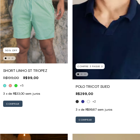
50
%
OFF
COMPRE 3 PAGUE 2
SHORT LINHO ST TROPEZ
R$199,00
R$99,00
+5
POLO TRICOT SUED
3
x de
R$33,00
sem juros
R$299,00
+2
COMPRAR
3
x de
R$99,67
sem juros
COMPRAR