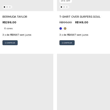
25
%
OFF
BERMUDA TAYLOR
T-SHIRT OVER SURFERS SOUL
R$299,00
R$199,00
R$149,00
6 cores
3
x de
R$99,67
sem juros
3
x de
R$49,67
sem juros
COMPRAR
COMPRAR