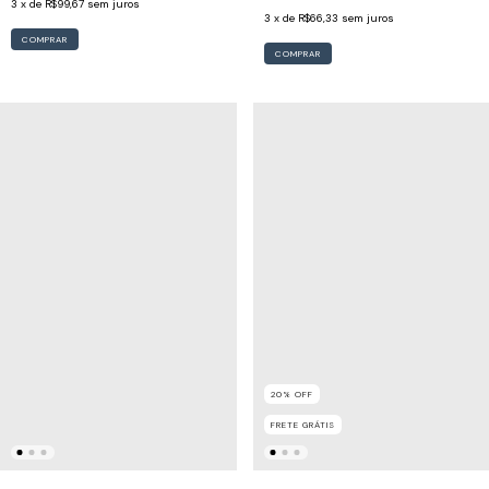
3
x de
R$99,67
sem juros
3
x de
R$66,33
sem juros
COMPRAR
COMPRAR
20
%
OFF
FRETE GRÁTIS