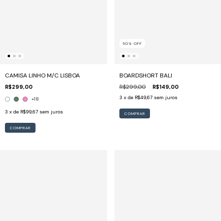
50
%
OFF
CAMISA LINHO M/C LISBOA
BOARDSHORT BALI
R$299,00
R$299,00
R$149,00
3
x de
R$49,67
sem juros
+18
3
x de
R$99,67
sem juros
COMPRAR
COMPRAR