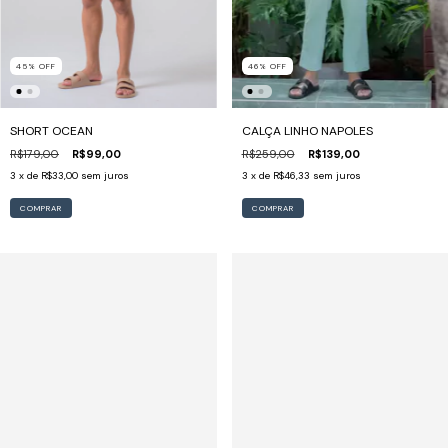
46
%
OFF
45
%
OFF
CALÇA LINHO NAPOLES
SHORT OCEAN
R$259,00
R$139,00
R$179,00
R$99,00
3
x de
R$46,33
sem juros
3
x de
R$33,00
sem juros
COMPRAR
COMPRAR