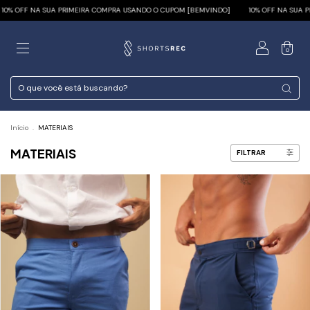
RIMEIRA COMPRA USANDO O CUPOM [BEMVINDO]
10% OFF NA SUA PRIMEIRA COMPRA U
0
Início
.
MATERIAIS
MATERIAIS
FILTRAR