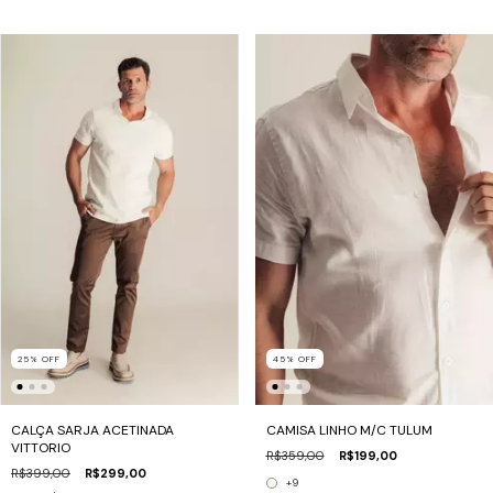
25
%
OFF
45
%
OFF
CALÇA SARJA ACETINADA
CAMISA LINHO M/C TULUM
VITTORIO
R$359,00
R$199,00
R$399,00
R$299,00
+9