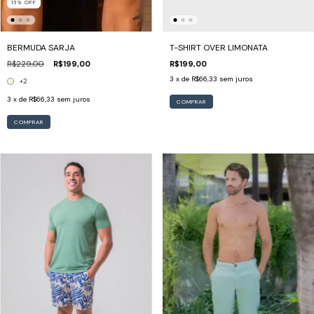
13
%
OFF
BERMUDA SARJA
T-SHIRT OVER LIMONATA
R$229,00
R$199,00
R$199,00
3
x de
R$66,33
sem juros
+2
3
x de
R$66,33
sem juros
COMPRAR
COMPRAR