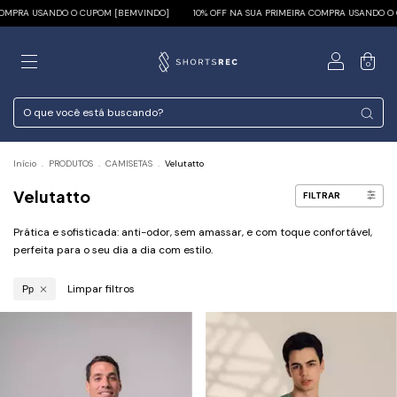
COMPRA USANDO O CUPOM [BEMVINDO]
10% OFF NA SUA PRIMEIRA COMPRA USANDO O 
0
Início
.
PRODUTOS
.
CAMISETAS
.
Velutatto
Velutatto
FILTRAR
Prática e sofisticada: anti-odor, sem amassar, e com toque confortável,
perfeita para o seu dia a dia com estilo.
Limpar filtros
Pp