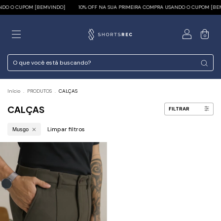
NDO O CUPOM [BEMVINDO]
10% OFF NA SUA PRIMEIRA COMPRA USANDO O CUPOM [BE
0
Início
.
PRODUTOS
.
CALÇAS
CALÇAS
FILTRAR
Limpar filtros
Musgo