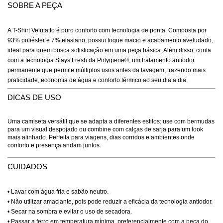
SOBRE A PEÇA
A T-Shirt Velutatto é puro conforto com tecnologia de ponta. Composta por
93% poliéster e 7% elastano, possui toque macio e acabamento aveludado,
ideal para quem busca sofisticação em uma peça básica. Além disso, conta
com a tecnologia Stays Fresh da Polygiene®, um tratamento antiodor
permanente que permite múltiplos usos antes da lavagem, trazendo mais
praticidade, economia de água e conforto térmico ao seu dia a dia.
DICAS DE USO
Uma camiseta versátil que se adapta a diferentes estilos: use com bermudas
para um visual despojado ou combine com calças de sarja para um look
mais alinhado. Perfeita para viagens, dias corridos e ambientes onde
conforto e presença andam juntos.
CUIDADOS
• Lavar com água fria e sabão neutro.
• Não utilizar amaciante, pois pode reduzir a eficácia da tecnologia antiodor.
• Secar na sombra e evitar o uso de secadora.
• Passar a ferro em temperatura mínima, preferencialmente com a peça do