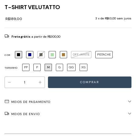
T-SHIRT VELUTATTO
R$189,00
3
x de
R$63,00
sem juros
Frete grátis
a partir de
R$300,00
OFF-WHITE
PISTACHE
COR
PP
P
M
G
GG
XG
TAMANHO
MEIOS DE PAGAMENTO
MEIOS DE ENVIO