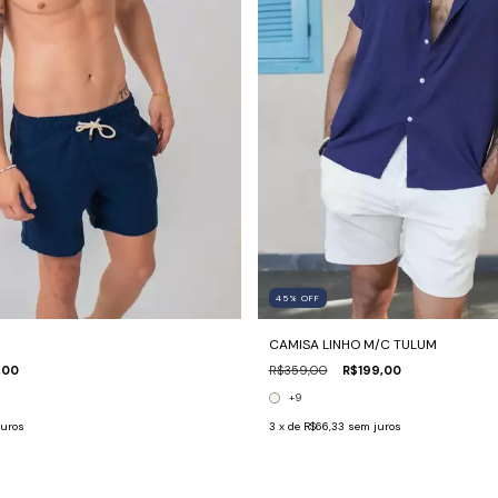
45
%
OFF
CAMISA LINHO M/C TULUM
,00
R$359,00
R$199,00
+9
juros
3
x de
R$66,33
sem juros