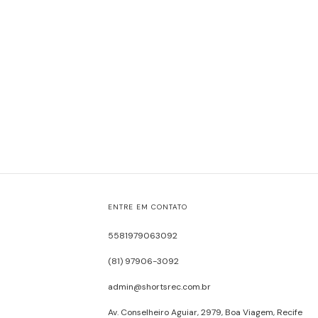
ENTRE EM CONTATO
5581979063092
(81) 97906-3092
admin@shortsrec.com.br
Av. Conselheiro Aguiar, 2979, Boa Viagem, Recife