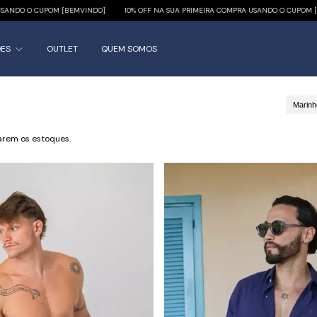
[BEMVINDO]
10% OFF NA SUA PRIMEIRA COMPRA USANDO O CUPOM [BEMVINDO]
10
ÕES
OUTLET
QUEM SOMOS
Marinh
arem os estoques.