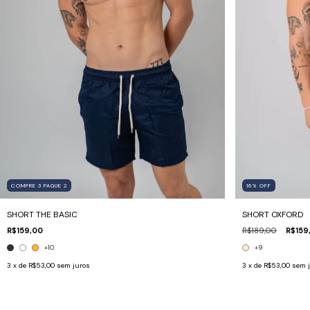
16
%
OFF
COMPRE 3 PAGUE 2
SHORT OXFORD
SHORT THE BASIC
R$189,00
R$159
R$159,00
+9
+10
3
x de
R$53,00
sem 
3
x de
R$53,00
sem juros