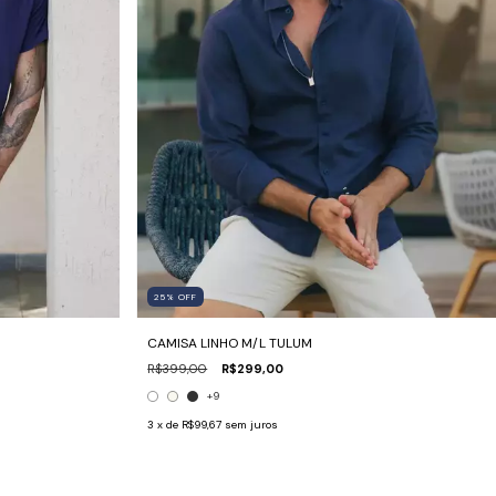
25
%
OFF
CAMISA LINHO M/L TULUM
R$399,00
R$299,00
+9
3
x de
R$99,67
sem juros