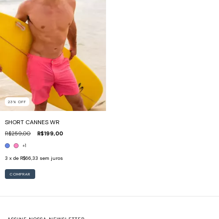
23
%
OFF
SHORT CANNES WR
R$259,00
R$199,00
+1
3
x de
R$66,33
sem juros
COMPRAR