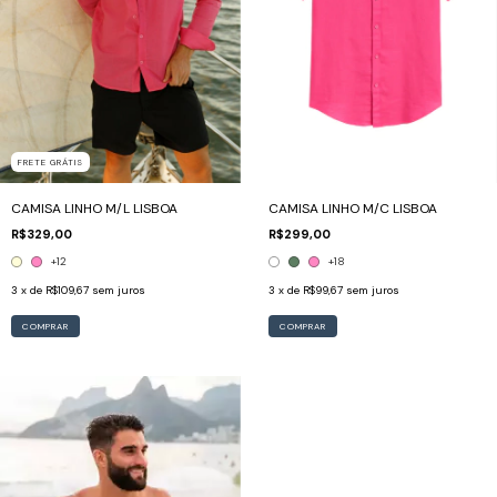
FRETE GRÁTIS
CAMISA LINHO M/L LISBOA
CAMISA LINHO M/C LISBOA
R$329,00
R$299,00
+12
+18
3
x de
R$109,67
sem juros
3
x de
R$99,67
sem juros
COMPRAR
COMPRAR