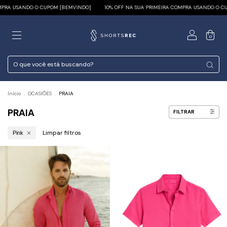
ANDO O CUPOM [BEMVINDO]
10% OFF NA SUA PRIMEIRA COMPRA USANDO O CUPOM [BE
0
Início
.
OCASIÕES
.
PRAIA
PRAIA
FILTRAR
Limpar filtros
Pink