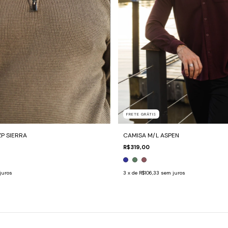
FRETE GRÁTIS
ZP SIERRA
CAMISA M/L ASPEN
R$319,00
juros
3
x de
R$106,33
sem juros