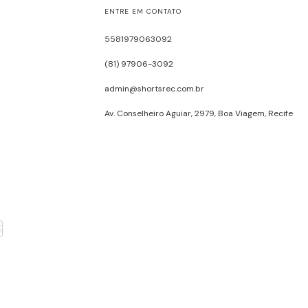
ENTRE EM CONTATO
5581979063092
(81) 97906-3092
admin@shortsrec.com.br
Av. Conselheiro Aguiar, 2979, Boa Viagem, Recife