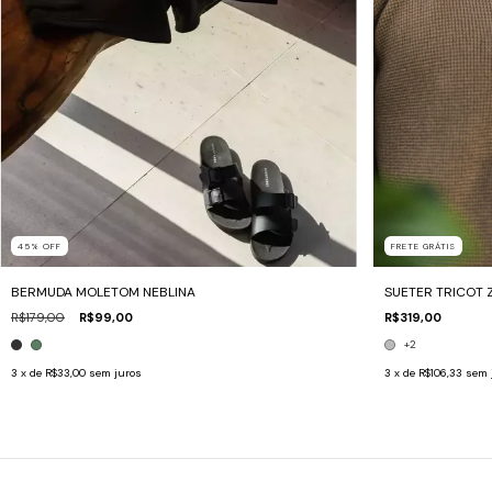
45
%
OFF
FRETE GRÁTIS
BERMUDA MOLETOM NEBLINA
SUETER TRICOT 
R$179,00
R$99,00
R$319,00
+2
3
x de
R$33,00
sem juros
3
x de
R$106,33
sem 