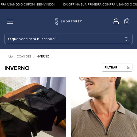
NDO O CUPOM [BEMVINDO]
10% OFF NA SUA PRIMEIRA COMPRA USANDO O CUPOM [BEM
0
Início
.
OCASIÕES
.
INVERNO
INVERNO
FILTRAR