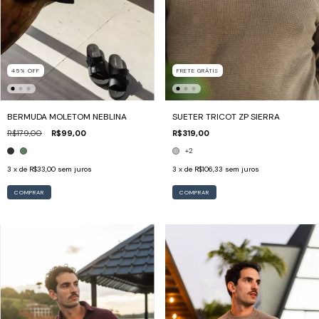
45
%
OFF
FRETE GRÁTIS
BERMUDA MOLETOM NEBLINA
SUETER TRICOT ZP SIERRA
R$179,00
R$99,00
R$319,00
+2
3
x de
R$33,00
sem juros
3
x de
R$106,33
sem juros
COMPRAR
COMPRAR