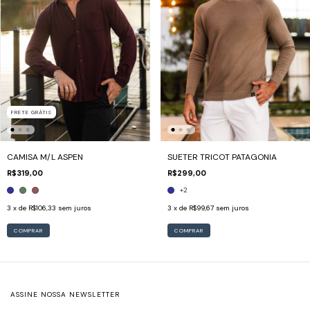
FRETE GRÁTIS
CAMISA M/L ASPEN
SUETER TRICOT PATAGONIA
R$319,00
R$299,00
+2
3
x de
R$106,33
sem juros
3
x de
R$99,67
sem juros
COMPRAR
COMPRAR
ASSINE NOSSA NEWSLETTER