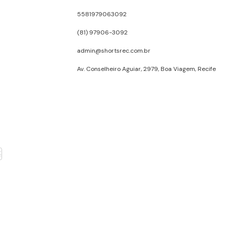
5581979063092
(81) 97906-3092
admin@shortsrec.com.br
Av. Conselheiro Aguiar, 2979, Boa Viagem, Recife