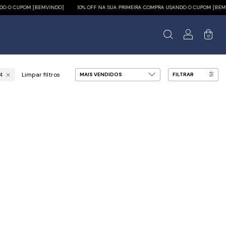
O CUPOM [BEMVINDO]
10% OFF NA SUA PRIMEIRA COMPRA USANDO O CUPOM [BEMVIND
0
Limpar filtros
FILTRAR
4