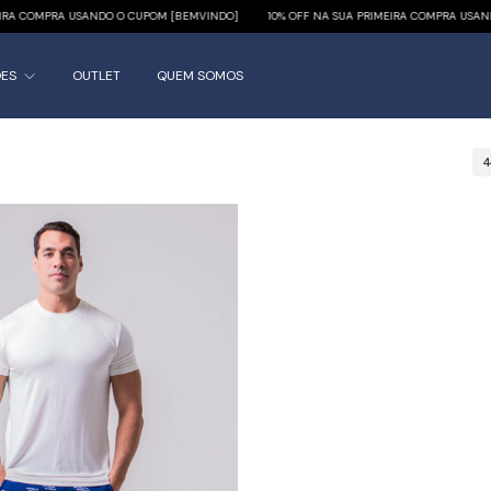
 COMPRA USANDO O CUPOM [BEMVINDO]
10% OFF NA SUA PRIMEIRA COMPRA USANDO 
ÕES
OUTLET
QUEM SOMOS
4