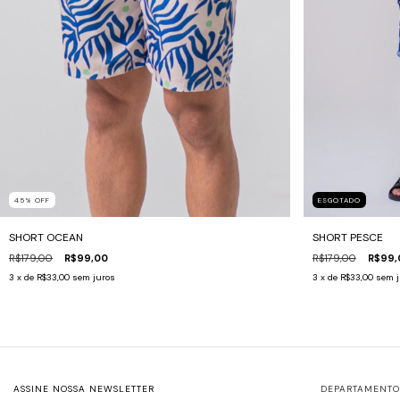
45
%
OFF
ESGOTADO
SHORT OCEAN
SHORT PESCE
R$179,00
R$99,00
R$179,00
R$99,
3
x de
R$33,00
sem juros
3
x de
R$33,00
sem j
ASSINE NOSSA NEWSLETTER
DEPARTAMENTO