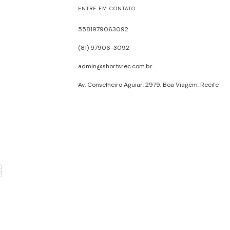
ENTRE EM CONTATO
5581979063092
(81) 97906-3092
admin@shortsrec.com.br
Av. Conselheiro Aguiar, 2979, Boa Viagem, Recife