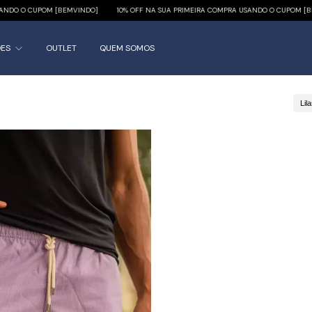
DO O CUPOM [BEMVINDO]
10% OFF NA SUA PRIMEIRA COMPRA USANDO O CUPOM [BEMV
ÕES
OUTLET
QUEM SOMOS
Lil