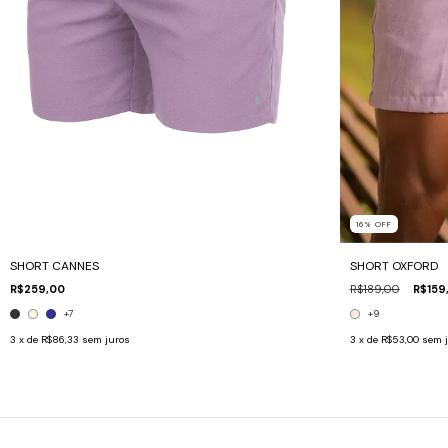
16
%
OFF
SHORT OXFORD
SHORT CANNES
R$189,00
R$159
R$259,00
+9
+7
3
x de
R$53,00
sem 
3
x de
R$86,33
sem juros