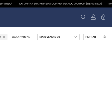
INDO]
10% OFF NA SUA PRIMEIRA COMPRA USANDO O CUPOM [BEMVINDO]
10% OF
0
Limpar filtros
FILTRAR
as